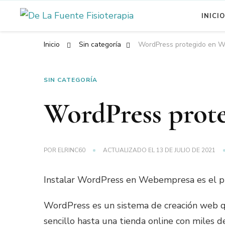
INICI
Otro sitio realizado con Wo
De La Fuente 
Inicio
Sin categoría
WordPress protegido en 
SIN CATEGORÍA
WordPress prot
POR
ELRINC60
ACTUALIZADO EL
13 DE JULIO DE 2021
Instalar WordPress en Webempresa es el pr
WordPress es un sistema de creación web qu
sencillo hasta una tienda online con miles