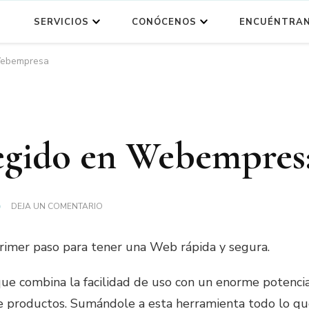
O
SERVICIOS
CONÓCENOS
ENCUÉNTRA
rdPress
Fisioterapia
Webempresa
egido en Webempres
DEJA UN COMENTARIO
imer paso para tener una Web rápida y segura.
e combina la facilidad de uso con un enorme potencia
 de productos. Sumándole a esta herramienta todo lo q