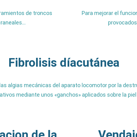
iramientos de troncos
Para mejorar el funcion
 craneales…
provocados 
Fibrolisis díacutánea
 las algias mecánicas del aparato locomotor por la dest
itativos mediante unos «ganchos» aplicados sobre la piel
cion de la
Vendaj