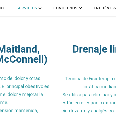
IO
SERVICIOS
CONÓCENOS
ENCUÉNTR
rdPress
Fisioterapia
Maitland,
Drenaje l
McConnell)
to del dolor y otras
Técnica de Fisioterapia c
El principal obestivo es
linfática media
 el dolor y mejorar la
Se utiliza para eliminar y 
nte.
están en el espacio extrac
 tensión mantenida,
cicatrizante y analgésico