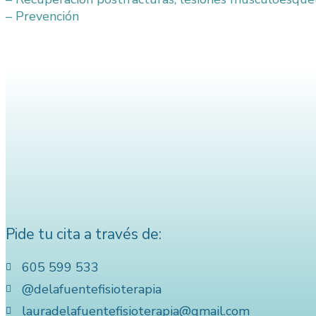
– Prevención
Leer más
Pide tu cita a través de:
605 599 533
@delafuentefisioterapia
lauradelafuentefisioterapia@gmail.com